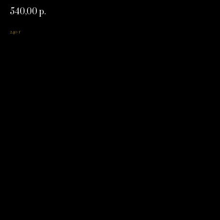
540,00
р.
240 г