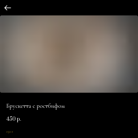
Брускетта с ростбифом
450
р.
150 г