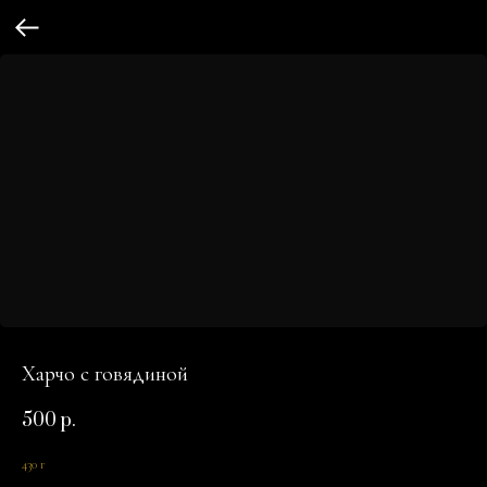
Харчо с говядиной
500
р.
430 г