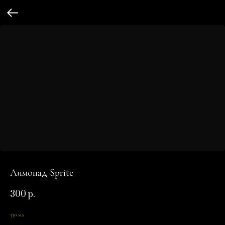
Лимонад Sprite
300
р.
330 мл