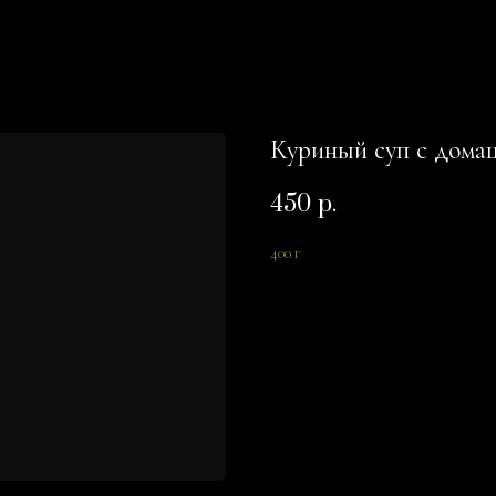
Куриный суп с дома
450
р.
400 г